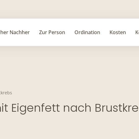
rher Nachher
Zur Person
Ordination
Kosten
K
tkrebs
it Eigenfett nach Brustkr