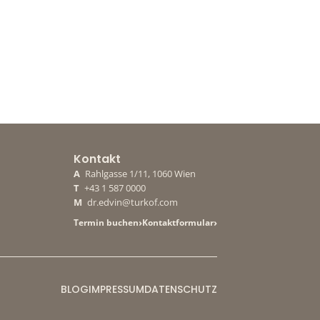
Kontakt
A
Rahlgasse 1/11, 1060 Wien
T
+43 1 587 0000
M
dr.edvin@turkof.com
›
›
Termin buchen
Kontaktformular
BLOG
IMPRESSUM
DATENSCHUTZ