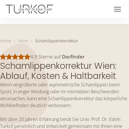
Skip
to
Men
content
Home
›
Intim
›
Schamlippenkorrektur
4,9 Sterne auf
Docfinder
Schamlippenkorrektur Wien:
Ablauf, Kosten & Haltbarkeit
Wenn vergrößerte oder asymmetrische Schamlippen beim
Sport, in enger Kleidung oder im Intimleben Beschwerden
verursachen, kann eine Schamlippenkorrektur das körperliche
Wohlbefinden deutlich verbessern.
Mit über 20 Jahren Erfahrung berät Sie Univ. Prof. Dr. Edvin
Turkof persönlich und entwickelt gemeinsam mit Ihnen eine