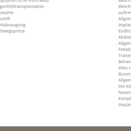
upuytren'sche Kontraktur
Bauch
igenfetttransplantation
Welche
xosome
auftre
celift
Allge
ettabsaugung
Impla
ettwegspritze
Endlic
Abdom
Allgem
Fetta
Träne
Behan
Alles
Busen
Allgem
Die Kö
Nasen
Kompl
Impla