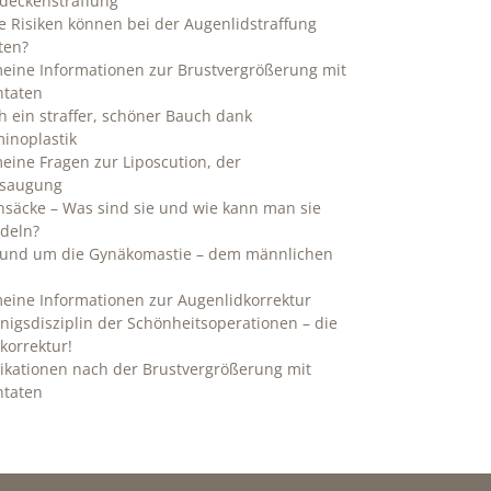
deckenstraffung
 Risiken können bei der Augenlidstraffung
ten?
meine Informationen zur Brustvergrößerung mit
ntaten
h ein straffer, schöner Bauch dank
inoplastik
eine Fragen zur Liposcution, der
bsaugung
nsäcke – Was sind sie und wie kann man sie
deln?
 rund um die Gynäkomastie – dem männlichen
eine Informationen zur Augenlidkorrektur
nigsdisziplin der Schönheitsoperationen – die
korrektur!
ikationen nach der Brustvergrößerung mit
ntaten