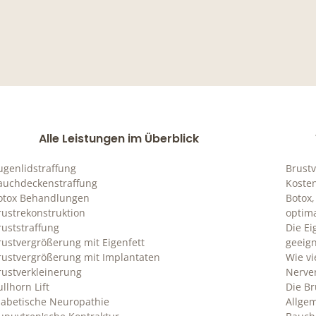
Alle Leistungen im Überblick
ugenlidstraffung
Brustv
auchdeckenstraffung
Koste
otox Behandlungen
Botox,
rustrekonstruktion
optim
ruststraffung
Die Ei
rustvergrößerung mit Eigenfett
geeign
rustvergrößerung mit Implantaten
Wie vi
rustverkleinerung
Nerve
llhorn Lift
Die Br
iabetische Neuropathie
Allge