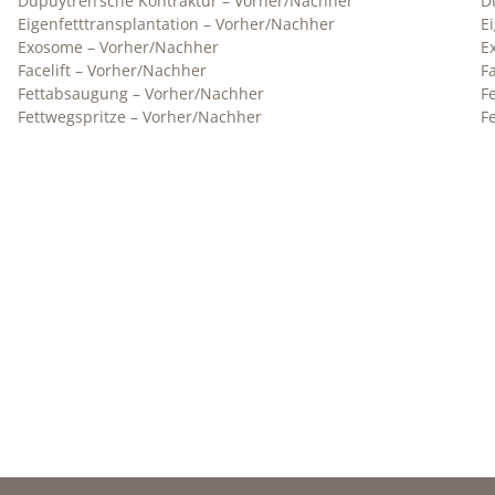
Dupuytren’sche Kontraktur – Vorher/Nachher
D
Eigenfetttransplantation – Vorher/Nachher
E
Exosome – Vorher/Nachher
E
Facelift – Vorher/Nachher
Fa
Fettabsaugung – Vorher/Nachher
F
Fettwegspritze – Vorher/Nachher
F