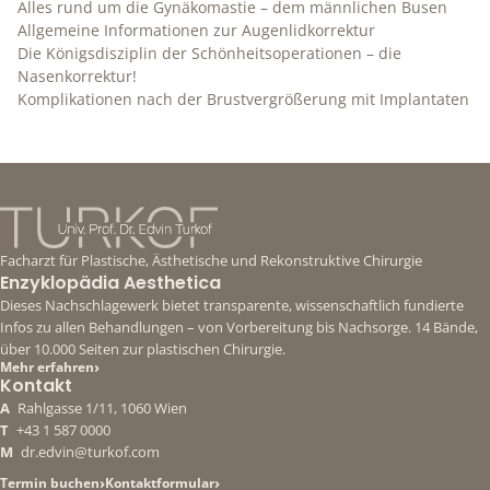
Alles rund um die Gynäkomastie – dem männlichen Busen
Allgemeine Informationen zur Augenlidkorrektur
Die Königsdisziplin der Schönheitsoperationen – die
Nasenkorrektur!
Komplikationen nach der Brustvergrößerung mit Implantaten
Facharzt für Plastische, Ästhetische und Rekonstruktive Chirurgie
Enzyklopädia Aesthetica
Dieses Nachschlagewerk bietet transparente, wissenschaftlich fundierte
Infos zu allen Behandlungen – von Vorbereitung bis Nachsorge. 14 Bände,
über 10.000 Seiten zur plastischen Chirurgie.
›
Mehr erfahren
Kontakt
A
Rahlgasse 1/11, 1060 Wien
T
+43 1 587 0000
M
dr.edvin@turkof.com
›
›
Termin buchen
Kontaktformular