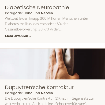
Diabetische Neuropathie
Kategorie:
Hand und Nerven
Weltweit leiden knapp 300 Millionen Menschen unter
Diabetes mellitus, das entspricht 6% der
Gesamtbevölkerung. 30 -70 % der…
Mehr erfahren
→
Dupuytren’sche Kontraktur
Kategorie:
Hand und Nerven
Die Dupuytren’sche Kontraktur (DK) ist im Gegensatz zur
weit verbreiteten Ansicht keine „Sehnenverkürzung“.