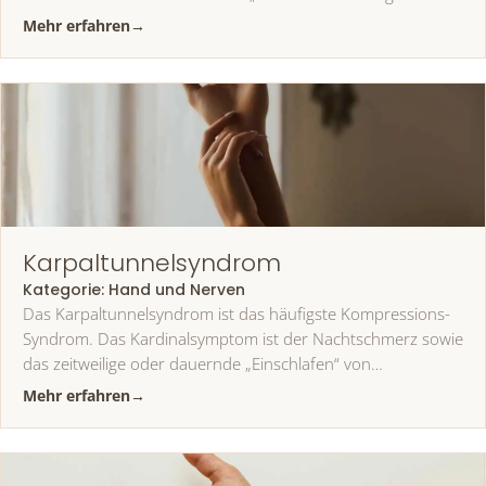
Mehr erfahren
→
Karpaltunnelsyndrom
Kategorie:
Hand und Nerven
Das Karpaltunnelsyndrom ist das häufigste Kompressions-
Syndrom. Das Kardinalsymptom ist der Nachtschmerz sowie
das zeitweilige oder dauernde „Einschlafen“ von…
Mehr erfahren
→